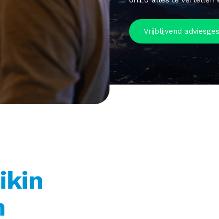
Vrijblijvend adviesge
ikin
m