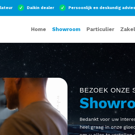
llateur
Daikin dealer
Persoonlijk en deskundig advie
Home
Showroom
Particulier
Zakel
BEZOEK ONZE 
Showro
Bedankt voor uw intere
heel graag in onze glo
om u alles te vertellen 