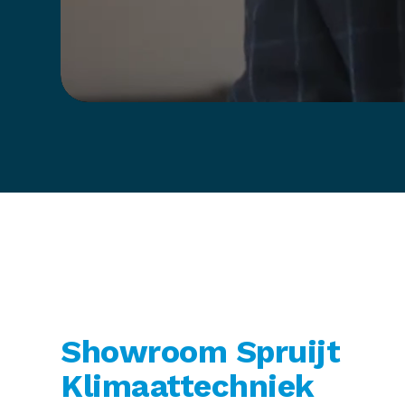
Showroom Spruijt
Klimaattechniek