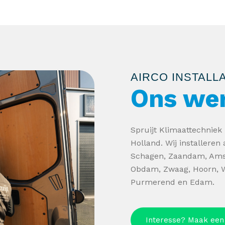
AIRCO INSTALL
Ons we
Spruijt Klimaattechniek 
Holland. Wij installeren
Schagen, Zaandam, Ams
Obdam, Zwaag, Hoorn, W
Purmerend en Edam.
Interesse? Maak een