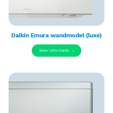
Daikin Emura wandmodel (luxe)
Meer informatie