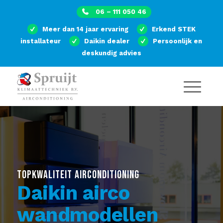
06 – 111 050 46
Meer dan 14 jaar ervaring
Erkend STEK
installateur
Daikin dealer
Persoonlijk en
deskundig advies
TOPKWALITEIT AIRCONDITIONING
Daikin airco
wandmodellen