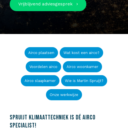
Vrijblijvend adviesgesprek
Airco plaatsen
Wat kost een airco?
Voordelen airco
Airco woonkamer
Airco slaapkamer
Wie is Martin Spruijt?
Onze werkwijze
SPRUIJT KLIMAATTECHNIEK IS DÉ AIRCO
SPECIALIST!