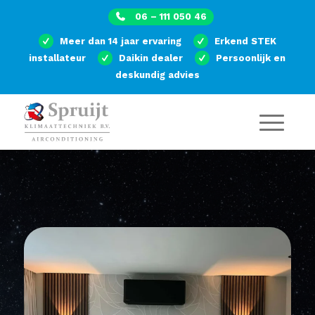
06 – 111 050 46
Meer dan 14 jaar ervaring
Erkend STEK
installateur
Daikin dealer
Persoonlijk en
deskundig advies