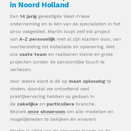
in
Hoorn
Een
14 jarig
gevestigde West-Friese
onderneming en is één van de specialisten in het
airco vakgebied. Martin loopt zelf elk project
van
A-Z persoonlijk
met al zijn klanten door, van
voorbereiding tot installatie en oplevering. Met
ons
vaste team
en realiseren kleine en grote
projecten zonder de persoonlijke touch te
verliezen.
Voor iedere klant is dé op
maat oplossing
te
vinden, doordat we ontzettend veel
praktijkervaring hebben op gedaan in
de
zakelijke
en
particuliere
branche.
Bezoek
onze showroom
om alle modellen en
mogelijkheden te bekijken én ervaren!
Martin is altijd van de nieuwste trends op de