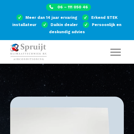
06 – 111 050 46
Meer dan 14 jaar ervaring
Erkend STEK
installateur
Daikin dealer
Persoonlijk en
deskundig advies