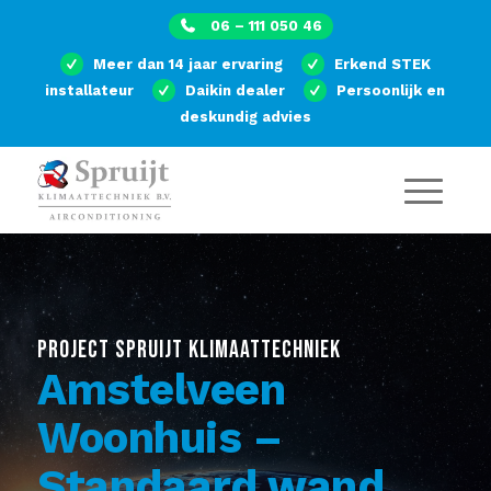
06 – 111 050 46
Meer dan 14 jaar ervaring
Erkend STEK
installateur
Daikin dealer
Persoonlijk en
deskundig advies
PROJECT SPRUIJT KLIMAATTECHNIEK
Amstelveen
Woonhuis –
Standaard wand