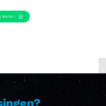
 Martin !
singen?