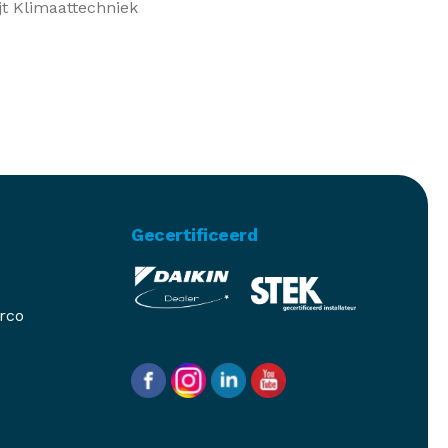
jt Klimaattechniek
Gecertificeerd
rco