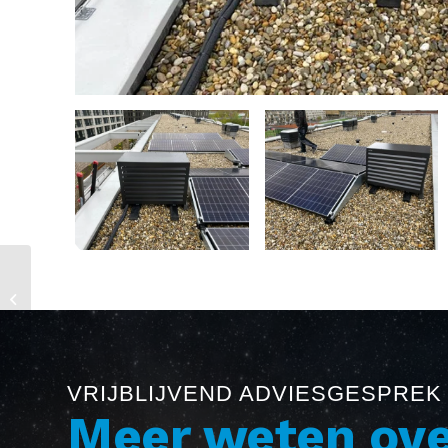
Hoorn Monumentaal
pand
VRIJBLIJVEND ADVIESGESPREK
Meer weten ove