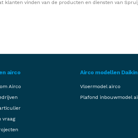
t klanten vinden van de producten en diensten van Sprui
en airco
Airco modellen Daikin
om Airco
Vloermodel airco
edrijven
Plafond inbouwmodel ai
articulier
n vraag
rojecten