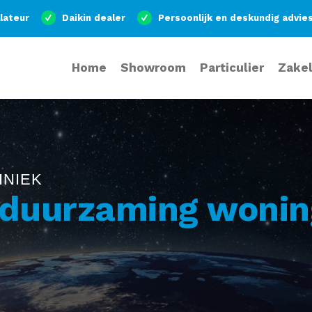
llateur
Daikin dealer
Persoonlijk en deskundig advie
Home
Showroom
Particulier
Zakel
HNIEK
duurzaming wonin