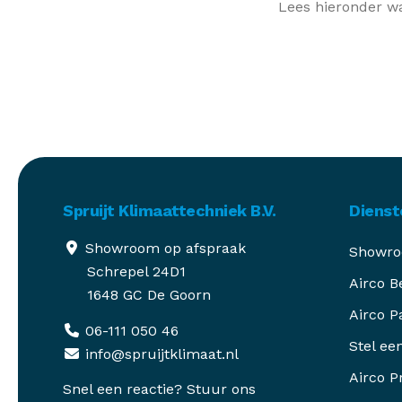
Lees hieronder wa
Spruijt Klimaattechniek B.V.
Dienst
Showroom op afspraak
Showro
Schrepel 24D1
Airco B
1648 GC De Goorn
Airco P
06-111 050 46
Stel ee
info@spruijtklimaat.nl
Airco P
Snel een reactie? Stuur ons