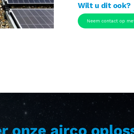
Wilt u dit ook?
Neem contact op met
r onze airco oplos