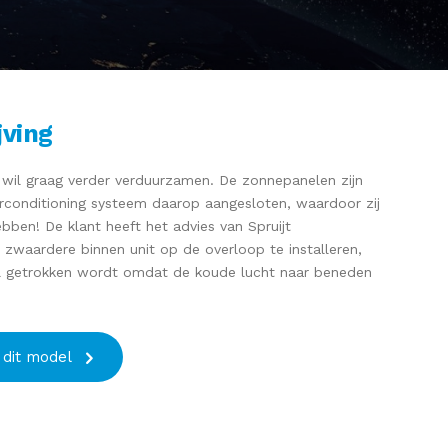
jving
wil graag verder verduurzamen. De zonnepanelen zijn
irconditioning systeem daarop aangesloten, waardoor zij
ben! De klant heeft het advies van Spruijt
waardere binnen unit op de overloop te installeren,
el getrokken wordt omdat de koude lucht naar beneden
 dit model