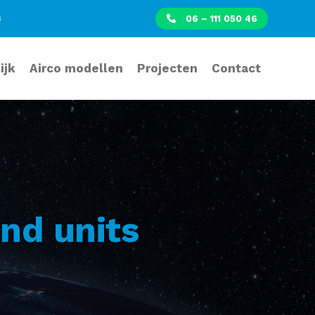
s
06 – 111 050 46
ijk
Airco modellen
Projecten
Contact
nd units