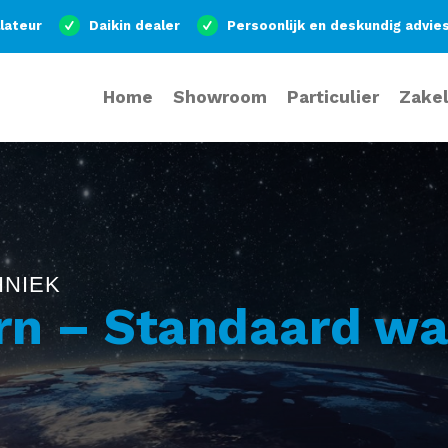
llateur
Daikin dealer
Persoonlijk en deskundig advie
Home
Showroom
Particulier
Zakel
HNIEK
orn – Standaard wa