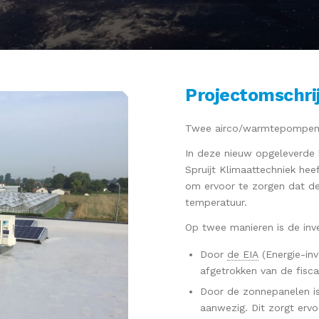
Projectomschri
Twee airco/warmtepompen v
In deze nieuw opgeleverde 
Spruijt Klimaattechniek hee
om ervoor te zorgen dat d
temperatuur.
Op twee manieren is de inve
Door
de EIA
(Energie-in
afgetrokken van de fisca
Door de zonnepanelen 
aanwezig. Dit zorgt ervo