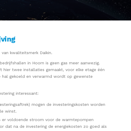
jving
an kwaliteitsmerk Daikin.
bedrijfshallen in Hoorn is geen gas meer aanwezig.
ft hier twee installaties gemaakt, voor elke etage één
e hal gekoeld en verwarmd wordt op gewenste
stering interessant:
vesteringsaftrek) mogen de investeringskosten worden
le winst.
is er voldoende stroom voor de warmtepompen
or dat na de investering de energiekosten zo goed als