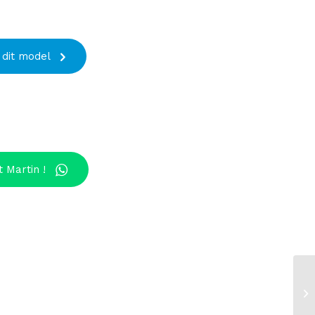
 dit model
 Martin !