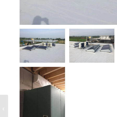
Hotel Omega – split
units hotelkamers –
Amsterdam