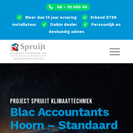
06 – 111 050 46
Meer dan 14 jaar ervaring
Erkend STEK
installateur
Daikin dealer
Persoonlijk en
deskundig advies
PROJECT SPRUIJT KLIMAATTECHNIEK
Blac Accountants
Hoorn – Standaard