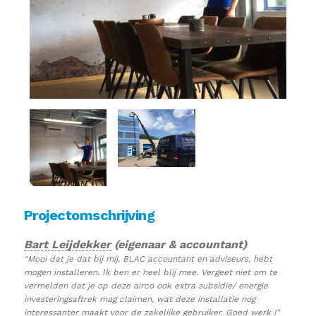
Projectomschrijving
Bart Leijdekker
(eigenaar & accountant)
:
“Mooi dat je dat bij mij, BLAC accountant en adviseurs, hebt
mogen installeren. Ik ben er heel blij mee. Vergeet niet om te
vermelden dat je op deze airco ook extra subsidie/ energie
investeringsaftrek mag claimen, wat deze installatie nog
interessanter maakt voor de zakelijke gebruiker. Goed werk !”