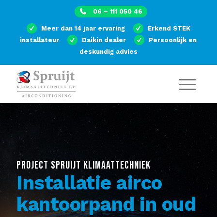
06 – 111 050 46
Meer dan 14 jaar ervaring
Erkend STEK
installateur
Daikin dealer
Persoonlijk en
deskundig advies
PROJECT SPRUIJT KLIMAATTECHNIEK
Installatie airco
kantoorpand in oud