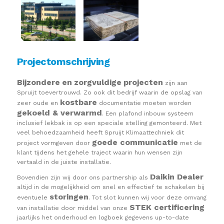
Projectomschrijving
Bijzondere
en
zorgvuldige
projecten
zijn aan
Spruijt toevertrouwd. Zo ook dit bedrijf waarin de opslag van
kostbare
zeer oude en
documentatie moeten worden
gekoeld & verwarmd
. Een plafond inbouw systeem
inclusief lekbak is op een speciale stelling gemonteerd. Met
veel behoedzaamheid heeft Spruijt Klimaattechniek dit
goede communicatie
project vormgeven door
met de
klant tijdens het gehele traject waarin hun wensen zijn
vertaald in de juiste installatie.
Daikin Dealer
Bovendien zijn wij door ons partnership als
altijd in de mogelijkheid om snel en effectief te schakelen bij
storingen
eventuele
. Tot slot kunnen wij voor deze omvang
STEK certificering
van installatie door middel van onze
jaarlijks het onderhoud en logboek gegevens up-to-date