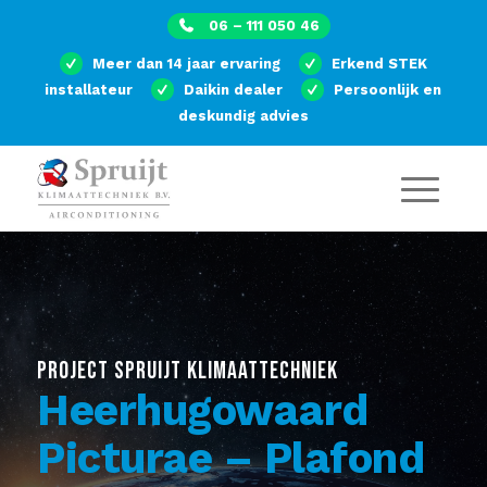
06 – 111 050 46
Meer dan 14 jaar ervaring
Erkend STEK
installateur
Daikin dealer
Persoonlijk en
deskundig advies
PROJECT SPRUIJT KLIMAATTECHNIEK
Heerhugowaard
Picturae – Plafond