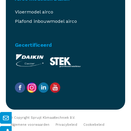
Vloermodel airco
Plafond inbouwmodel airco
Gecertificeerd
© Copyright Spruijt Klimaattechniek B.V.
Algemene voorwaarden
Privacybeleid
Cookiebeleid