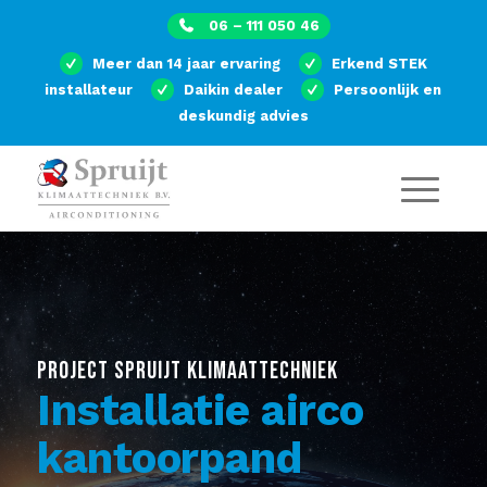
06 – 111 050 46
Meer dan 14 jaar ervaring
Erkend STEK
installateur
Daikin dealer
Persoonlijk en
deskundig advies
PROJECT SPRUIJT KLIMAATTECHNIEK
Installatie airco
kantoorpand