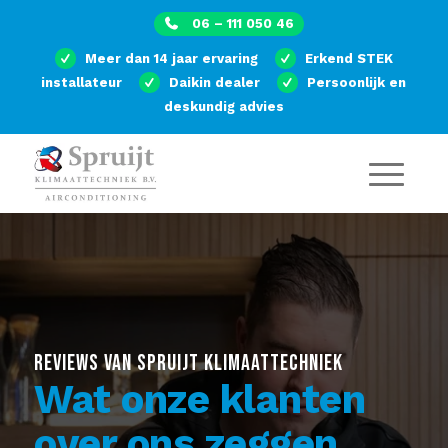
06 – 111 050 46
Meer dan 14 jaar ervaring
Erkend STEK
installateur
Daikin dealer
Persoonlijk en
deskundig advies
REVIEWS VAN SPRUIJT KLIMAATTECHNIEK
Wat onze klanten
over ons zeggen