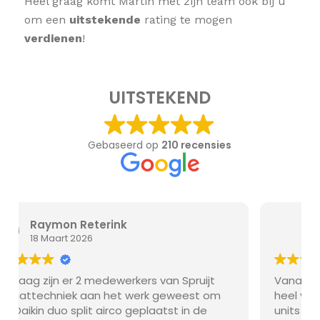
Heel graag komt Martin met zijn team ook bij u
om een
uitstekende
rating te mogen
verdienen
!
UITSTEKEND
Gebaseerd op
210 recensies
Jara H.
18 Maart 2026
rs van Spruijt
Vanaf het eerste contactmoment g
erk geweest om
heel vlug. Binnen no time hebben wi
plaatst in de
units hangen in ons café. Vriendelij