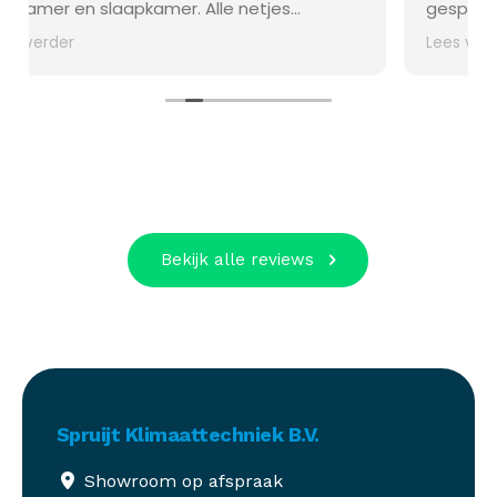
le netjes
gespecialiseerde medewerkers, sne
daar waar nodig
communicatie en heel knap werk a
Lees verder
Dit bedrijf is een aanrader!
an
Bekijk alle reviews
Spruijt Klimaattechniek B.V.
Showroom op afspraak